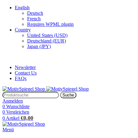
English
Deutsch
French
Requires WPML plugin
Country
United States (USD)
Deutschland (EUR)
Japan (JPY)
ADD ANYTHING HERE OR JUST REMOVE IT…
Newsletter
Contact Us
FAQs
Suche
Anmelden
0
Wunschliste
0
Vergleichen
€
0,00
0
Artikel
Menü