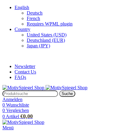
English
Deutsch
French
Requires WPML plugin
Country
United States (USD)
Deutschland (EUR)
Japan (JPY)
ADD ANYTHING HERE OR JUST REMOVE IT…
Newsletter
Contact Us
FAQs
Suche
Anmelden
0
Wunschliste
0
Vergleichen
€
0,00
0
Artikel
Menü