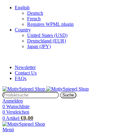
English
Deutsch
French
Requires WPML plugin
Country
United States (USD)
Deutschland (EUR)
Japan (JPY)
ADD ANYTHING HERE OR JUST REMOVE IT…
Newsletter
Contact Us
FAQs
Suche
Anmelden
0
Wunschliste
0
Vergleichen
€
0,00
0
Artikel
Menü