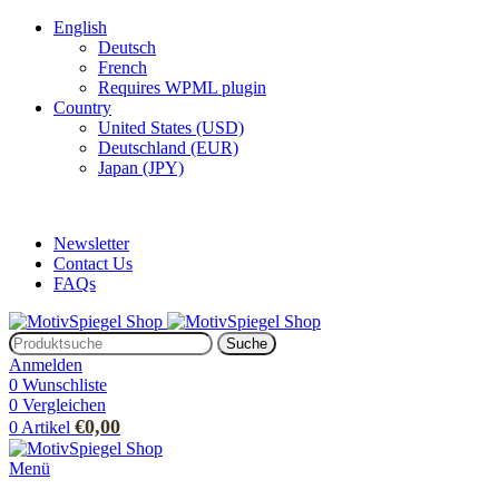
English
Deutsch
French
Requires WPML plugin
Country
United States (USD)
Deutschland (EUR)
Japan (JPY)
ADD ANYTHING HERE OR JUST REMOVE IT…
Newsletter
Contact Us
FAQs
Suche
Anmelden
0
Wunschliste
0
Vergleichen
€
0,00
0
Artikel
Menü