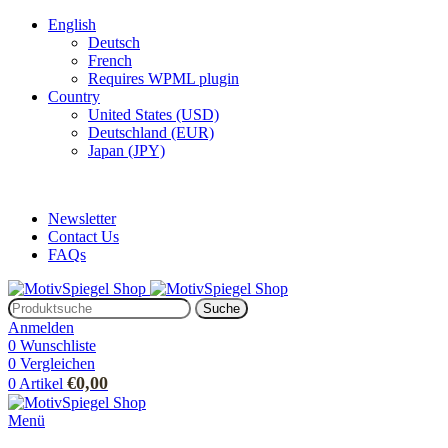
English
Deutsch
French
Requires WPML plugin
Country
United States (USD)
Deutschland (EUR)
Japan (JPY)
ADD ANYTHING HERE OR JUST REMOVE IT…
Newsletter
Contact Us
FAQs
Suche
Anmelden
0
Wunschliste
0
Vergleichen
€
0,00
0
Artikel
Menü