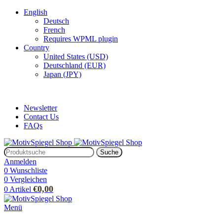
English
Deutsch
French
Requires WPML plugin
Country
United States (USD)
Deutschland (EUR)
Japan (JPY)
ADD ANYTHING HERE OR JUST REMOVE IT…
Newsletter
Contact Us
FAQs
Suche
Anmelden
0
Wunschliste
0
Vergleichen
€
0,00
0
Artikel
Menü