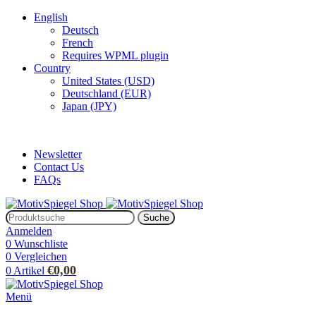
English
Deutsch
French
Requires WPML plugin
Country
United States (USD)
Deutschland (EUR)
Japan (JPY)
ADD ANYTHING HERE OR JUST REMOVE IT…
Newsletter
Contact Us
FAQs
Suche
Anmelden
0
Wunschliste
0
Vergleichen
€
0,00
0
Artikel
Menü