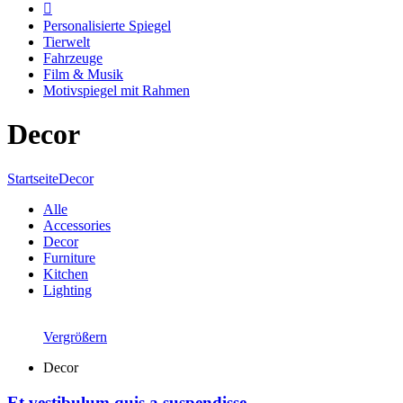
Personalisierte Spiegel
Tierwelt
Fahrzeuge
Film & Musik
Motivspiegel mit Rahmen
Decor
Startseite
Decor
Alle
Accessories
Decor
Furniture
Kitchen
Lighting
Vergrößern
Decor
Et vestibulum quis a suspendisse