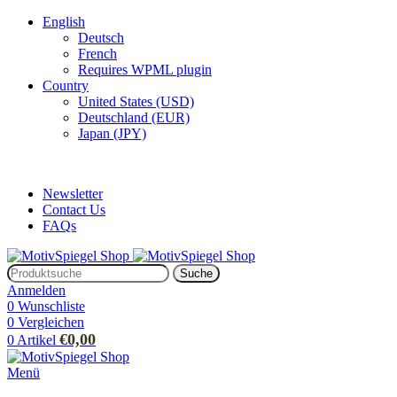
English
Deutsch
French
Requires WPML plugin
Country
United States (USD)
Deutschland (EUR)
Japan (JPY)
ADD ANYTHING HERE OR JUST REMOVE IT…
Newsletter
Contact Us
FAQs
Suche
Anmelden
0
Wunschliste
0
Vergleichen
€
0,00
0
Artikel
Menü