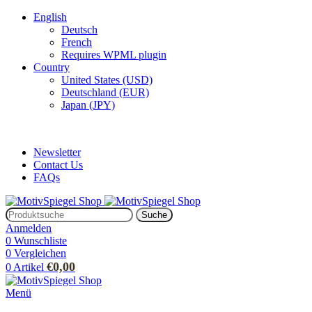
English
Deutsch
French
Requires WPML plugin
Country
United States (USD)
Deutschland (EUR)
Japan (JPY)
ADD ANYTHING HERE OR JUST REMOVE IT…
Newsletter
Contact Us
FAQs
Suche
Anmelden
0
Wunschliste
0
Vergleichen
€
0,00
0
Artikel
Menü